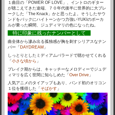
１曲目の「POWER OF LOVE」、イントロのギター
が聴こえてきた途端、７０年代後半に世界的に大ブレ
ークした「The Knack」かと思ったよ。そうしたサウ
ンドをバックにハイトーンかつ力強いYUKIのボーカ
ルが乗った瞬間、ジュディマリの色になったね。
特に印象に残ったナンバーとして
曲全体から滲み出る孤独感が胸を刺すシリアスなナン
バー「
DAYDREAM
」
しっとりとしたミディアムバラードで聴かせてくれる
「
小さな頃から
」
ブレイク期からは、キャッチーなメロディーでジュデ
ィマリを広く世間に知らしめた「
Over Drive
」
人気アニメのタイアップもあり、バンド初のオリコン
１位を獲得した「
そばかす
」