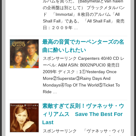
ルバムを買った。 (BabymetalとVan halen
の企画盤は別として） ブラックメタルバン
ド 「Immortal」８枚目のアルバム「All
Shall Fall」である。 「All Shall Fall」 発売
日：２００９年 …
最高の音質でカーペンターズの名
曲に酔いしれたい
スポンサーリンク Carpenters 40/40 CD レ
ーベル: A&M ASIN: B002NPUCI0 発売日
2009年 ディスク：1①Yesterday Once
More②Superstar③Rainy Days And
Mondays④Top Of The World⑤Ticket To
Ride …
素敵すぎて反則！ヴァネッサ・ウ
ィリアムス Save The Best For
Last
スポンサーリンク 「ヴァネッサ・ウィリ