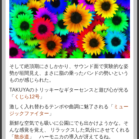
そして絶頂期にさしかかり、サウンド面で実験的な姿
勢が垣間見え、まさに脂の乗ったバンドの勢いという
ものが感じられた。
TAKUYAのトリッキーなギターセンスと遊び心が光る
「
くじら12号
」
激しく入れ替わるテンポや曲調に魅了される「
ミュー
ジックファイター
」
新鮮な空気でも吸いに公園にでも出かけようかな。そ
んな感覚を覚え、 リラックスした気分にさせてくれる
「
散歩道
」
ハーモニカの導入が冴えてるね。