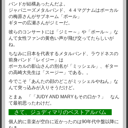
バンドが結構あったんだよ。
ジャパニーズメタルバンド、４４マグナムはボーカル
の梅原さんがサブネーム「ポール」
ギターの広瀬さんがジミーだ。
彼らのコンサートには「ジミー～」や「ポール～」な
んて女性ファンの黄色い声が飛び交ってたらしいが
ね。
ちなみに日本を代表するメタルバンド、ラウドネスの
前身バンド「レイジー」は
ボーカルの影山さんの別名が「ミッシェル」、ギター
の高崎大先生は「スージー」である。。
今でこそ「あんたの顔のどこがミッシェルやねん」な
んて突っ込みが入りそうだけど。
とまぁ 「「JUDY AND MARYもその口か？」 なん
て最初思ったわけだ。
さて、ジュディマリのベストアルバム
個人的に音楽が空白に近かったのは90年代中盤以降に
なる。