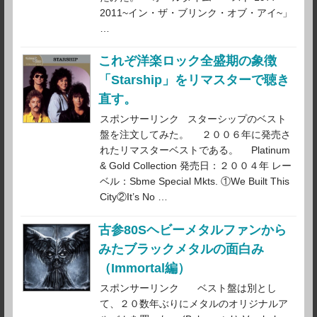
2011~イン・ザ・ブリンク・オブ・アイ~」
…
これぞ洋楽ロック全盛期の象徴
「Starship」をリマスターで聴き
直す。
スポンサーリンク スターシップのベスト
盤を注文してみた。 ２００６年に発売さ
れたリマスターベストである。 Platinum
& Gold Collection 発売日：２００４年 レー
ベル：Sbme Special Mkts. ①We Built This
City②It’s No …
古参80Sヘビーメタルファンから
みたブラックメタルの面白み
（Immortal編）
スポンサーリンク ベスト盤は別とし
て、２０数年ぶりにメタルのオリジナルア