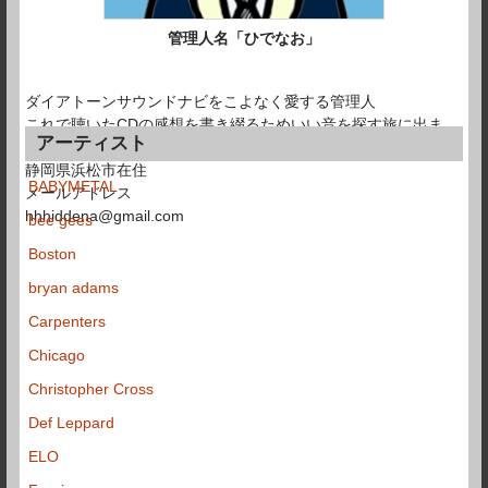
管理人名「ひでなお」
ダイアトーンサウンドナビをこよなく愛する管理人
これで聴いたCDの感想を書き綴るためいい音を探す旅に出ま
アーティスト
す。
静岡県浜松市在住
BABYMETAL
メールアドレス
hhhiddena@gmail.com
bee gees
Boston
bryan adams
Carpenters
Chicago
Christopher Cross
Def Leppard
ELO