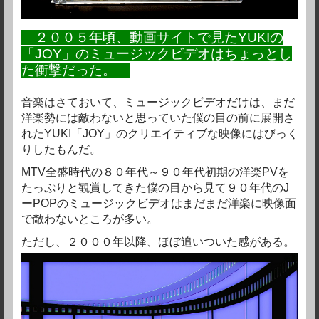
２００５年頃、動画サイトで見たYUKIの
「JOY」のミュージックビデオはちょっとし
た衝撃だった。
音楽はさておいて、ミュージックビデオだけは、まだ
洋楽勢には敵わないと思っていた僕の目の前に展開さ
れたYUKI「JOY」のクリエイティブな映像にはびっく
りしたもんだ。
MTV全盛時代の８０年代～９０年代初期の洋楽PVを
たっぷりと観賞してきた僕の目から見て９０年代のJ
ーPOPのミュージックビデオはまだまだ洋楽に映像面
で敵わないところが多い。
ただし、２０００年以降、ほぼ追いついた感がある。