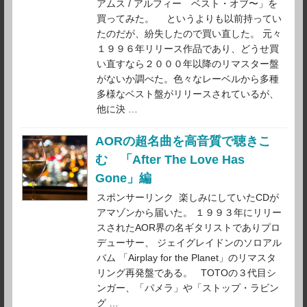
アムス / アルフィー ベスト・オブ〜」を
買ってみた。 というよりも以前持ってい
たのだが、紛失したので買い直した。 元々
１９９６年リリース作品であり、どうせ買
い直すなら２０００年以降のリマスター盤
がないか調べた。色々なレーベルから多種
多様なベスト盤がリリースされているが、
他に決 …
AORの超名曲を高音質で聴きこ
む 「After The Love Has
Gone」編
スポンサーリンク 楽しみにしていたCDが
アマゾンから届いた。 １９９３年にリリー
スされたAOR界の名ギタリストでありプロ
デューサー、 ジェイグレイドンのソロアル
バム 「Airplay for the Planet」のリマスタ
リング再発盤である。 TOTOの３代目シ
ンガー、「パメラ」や「ストップ・ラビン
グ …