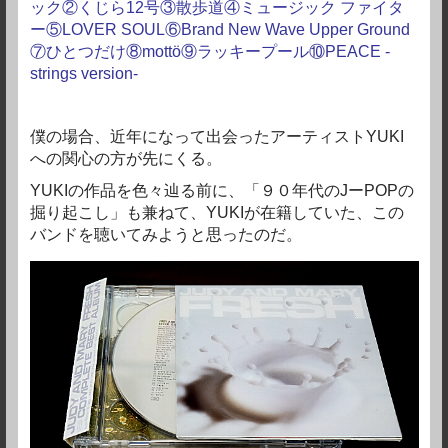
ック②くじら12号③散歩道④ミュージック ファイタ
ー⑤LOVER SOUL⑥Brand New Wave Upper Ground
⑦ひとつだけ⑧mottö⑨ラッキープール⑩PEACE -
strings version-
僕の場合、近年になって出会ったアーティストYUKI
への関心の方が先にくる。
YUKIの作品を色々辿る前に、「９０年代のJーPOPの
掘り起こし」も兼ねて、YUKIが在籍していた、この
バンドを聴いてみようと思ったのだ。