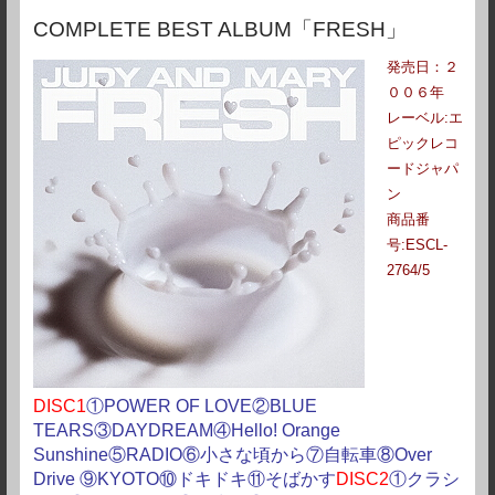
COMPLETE BEST ALBUM「FRESH」
発売日：２
００６年
レーベル:エ
ピックレコ
ードジャパ
ン
商品番
号:ESCL-
2764/5
DISC1
①POWER OF LOVE②BLUE
TEARS③DAYDREAM④Hello! Orange
Sunshine⑤RADIO⑥小さな頃から⑦自転車⑧Over
Drive ⑨KYOTO⑩ドキドキ⑪そばかす
DISC2
①クラシ