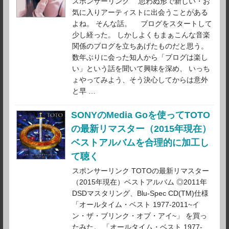
スポンサーリンク 思わぬ形で新しい・お
気に入りアーティストに出会うことがある
よね。 そんな話。 ブログをスタートして
少し経った。 しかしよくもまぁこんな音楽
関係のブログを立ちあげたものだと思う。
数年ぶりに会った知人から「ブログは楽し
い」という話を聞いて興味を深め、 いっち
ょやってみよう、そう決心してからは意外
と早 …
SONYのMedia Goを使ってTOTO
の最新リマスター（2015年現在）
ベストアルバムを合理的に加工し
て聴く
スポンサーリンク TOTOの最新リマスター
（2015年現在）ベストアルバム ◎2011年
DSDマスタリング、Blu-Spec CD(TM)仕様
「オールタイム・ベスト 1977-2011~イ
ン・ザ・ブリンク・オブ・アイ~」 を買っ
たみた。 「オールタイム・ベスト 1977-