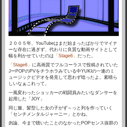
２００５年、YouTubeはまだ始まったばかりでマイナ
ーな存在に過ぎず、代わりに良質な動画サイトとして
幅を利かせていたのは
「
Stage6
」
だった。
「
Stage6
」
に高画質でフルコーラスで投稿されていた
JーPOPのPVをチラホラみている中YUKIの一連のミ
ュージックビデオを発見して思わず唸ったよ。素晴ら
しいなぁこれって。
一風変わったショッカーの戦闘員みたいなダンサーを
起用した「JOY」
同じ服、髪型した女の子がず～っと列を作っていく
「センチメンタルジャーニー」とかね。
勿論、今まで聴いたことのなかったPOPセンス抜群の