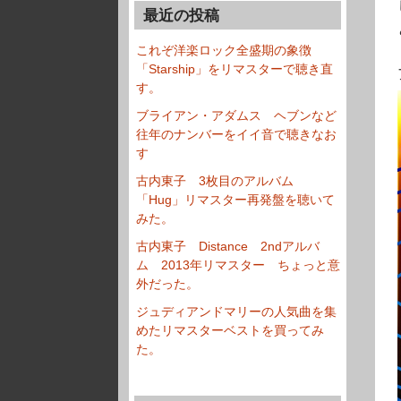
最近の投稿
これぞ洋楽ロック全盛期の象徴
「Starship」をリマスターで聴き直
す。
ブライアン・アダムス ヘブンなど
往年のナンバーをイイ音で聴きなお
す
古内東子 3枚目のアルバム
「Hug」リマスター再発盤を聴いて
みた。
古内東子 Distance 2ndアルバ
ム 2013年リマスター ちょっと意
外だった。
ジュディアンドマリーの人気曲を集
めたリマスターベストを買ってみ
た。