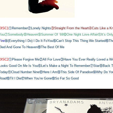
DISC1
①Remember②Lonely Nights
③Straight From the Heart④Cuts Like a K
You⑦Somebody⑧Heaven⑨Summer Of ’69⑩One Night Love Affair⑪It’s Only
Fire
⑭(Everything I Do) I Do It FoYou⑮Can’t Stop This Thing We Started⑯The
Died And Gone To Heaven⑱The Best Of Me
DISC2
①Please Forgive Me②All For Love③Have You Ever Really Loved a 
Looks Good On Me Is You⑥Let’s Make a Night To Remember⑦Star⑧Back 
Today⑪Cloud Number Nine⑫Here I Am⑬This Side Of Paradise⑭Why Do You
Road⑯Til I Die⑰When You’re Gone⑱So Far So Good