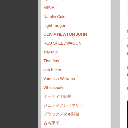
MISIA
Natalie Cole
night ranger
OLIVIA NEWTON JOHN
REO SPEEDWAGON
starship
The Jets
van helen
Vanessa Williams
Whitesnake
オーディオ関係
ジュディアンドマリー
ブラックメタル関連
古内東子