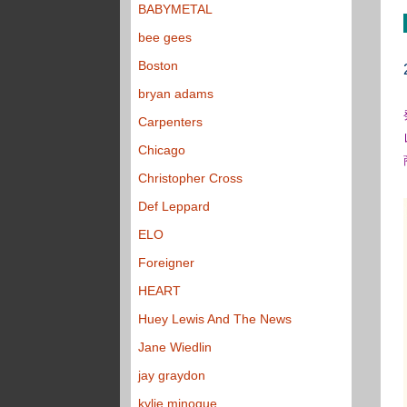
BABYMETAL
bee gees
Boston
bryan adams
Carpenters
Chicago
Christopher Cross
Def Leppard
ELO
Foreigner
HEART
Huey Lewis And The News
Jane Wiedlin
jay graydon
kylie minogue