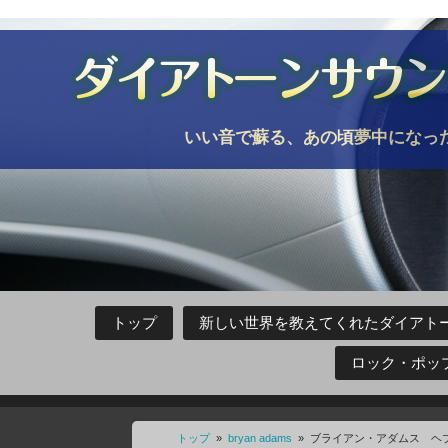
いい音で蘇る、あの頃夢中になっ
トップ
新しい世界を教えてくれたダイアトー
ロック・ポッ
トップ
»
bryan adams
»
ブライアン・アダムス ヘ