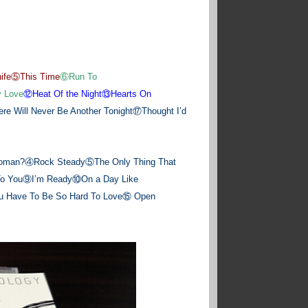
nife⑤This Time
⑥Run To
 Love
⑫Heat Of the Night⑬Hearts On
re Will Never Be Another Tonight⑰Thought I’d
Woman?④Rock Steady⑤The Only Thing That
To You⑨I’m Ready⑩On a Day Like
 Have To Be So Hard To Love⑮ Open