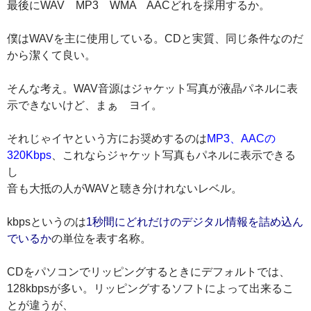
最後にWAV MP3 WMA AACどれを採用するか。
僕はWAVを主に使用している。CDと実質、同じ条件なのだ
から潔くて良い。
そんな考え。WAV音源はジャケット写真が液晶パネルに表
示できないけど、まぁ ヨイ。
それじゃイヤという方にお奨めするのは
MP3、AACの
320Kbps
、これならジャケット写真もパネルに表示できる
し
音も大抵の人がWAVと聴き分けれないレベル。
kbpsというのは
1秒間にどれだけのデジタル情報を詰め込ん
でいるか
の単位を表す名称。
CDをパソコンでリッピングするときにデフォルトでは、
128kbpsが多い。リッピングするソフトによって出来るこ
とが違うが、