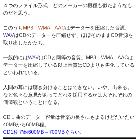
４つ
のファイル形式、どのメーカーの機種も似たようなも
のだと思う。
このうち
MP3 WMA AAC
はデーターを圧縮した音源、
WAV
はCDのデーターを圧縮せず、ほぼそのままCD音源を
取り出したかたち。
一般的には
WAV
はCDと同等の音質。MP3 WMA AACは
データーを圧縮している以上音質はCDよりも劣化している
といわれている。
人間の耳には聴き分けることはできない。いや、出来る。
など色々な意見があってどれを採用するかは人それぞれの
価値観ということになる。
CD１曲のデーター容量は音楽の長さにもよるけどだいたい
40MBから60MB程。
CD1枚で約600MB～700MBぐらい。