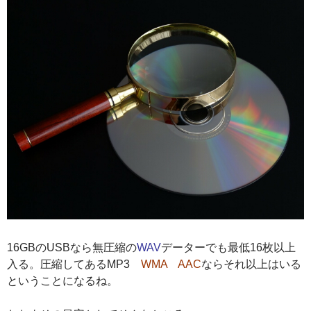
16GBのUSBなら無圧縮の
WAV
データーでも最低16枚以上
入る。圧縮してあるMP3
WMA AAC
ならそれ以上はいる
ということになるね。