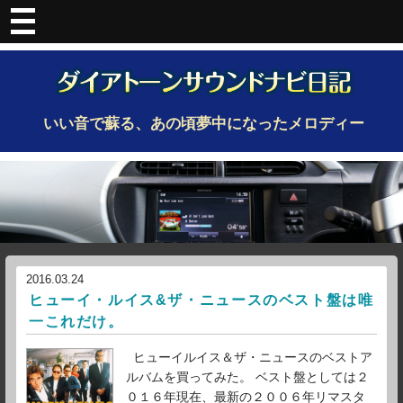
いい音で蘇る、あの頃夢中になったメロディー
2016.03.24
ヒューイ・ルイス&ザ・ニュースのベスト盤は唯
一これだけ。
ヒューイルイス＆ザ・ニュースのベストア
ルバムを買ってみた。 ベスト盤としては２
０１６年現在、最新の２００６年リマスタ