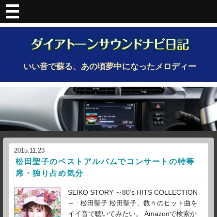
いい音で蘇る、あの頃夢中になったメロディー
2015.11.23
松田聖子のベストアルバムでコンサートの特等
席・独り占め気分
SEIKO STORY ～80’s HITS COLLECTION
～ : 松田聖子 松田聖子、数々のヒット曲を
イイ音で聴いてみたい。 Amazonで検索か