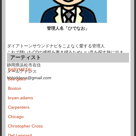
管理人名「ひでなお」
ダイアトーンサウンドナビをこよなく愛する管理人
これで聴いたCDの感想を書き綴るためいい音を探す旅に出ま
アーティスト
す。
静岡県浜松市在住
BABYMETAL
メールアドレス
hhhiddena@gmail.com
bee gees
Boston
bryan adams
Carpenters
Chicago
Christopher Cross
Def Leppard