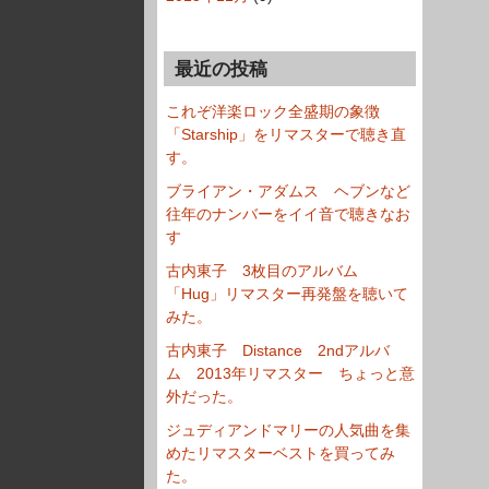
最近の投稿
これぞ洋楽ロック全盛期の象徴
「Starship」をリマスターで聴き直
す。
ブライアン・アダムス ヘブンなど
往年のナンバーをイイ音で聴きなお
す
古内東子 3枚目のアルバム
「Hug」リマスター再発盤を聴いて
みた。
古内東子 Distance 2ndアルバ
ム 2013年リマスター ちょっと意
外だった。
ジュディアンドマリーの人気曲を集
めたリマスターベストを買ってみ
た。