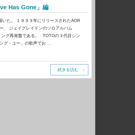
e Has Gone」編
いた。 １９９３年にリリースされたAOR
ー、 ジェイグレイドンのソロアルバム
」のリマスタリング再発盤である。 TOTOの３代目シン
ング・ユー」の歌声でお …
続きを読む