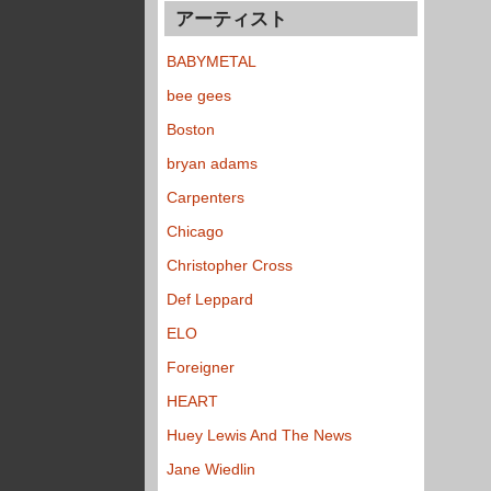
アーティスト
BABYMETAL
bee gees
Boston
bryan adams
Carpenters
Chicago
Christopher Cross
Def Leppard
ELO
Foreigner
HEART
Huey Lewis And The News
Jane Wiedlin