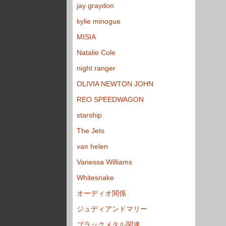
jay graydon
kylie minogue
MISIA
Natalie Cole
night ranger
OLIVIA NEWTON JOHN
REO SPEEDWAGON
starship
The Jets
van helen
Vanessa Williams
Whitesnake
オーディオ関係
ジュディアンドマリー
ブラックメタル関連