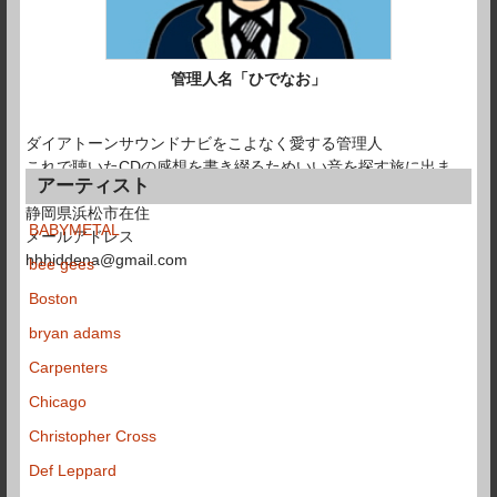
管理人名「ひでなお」
ダイアトーンサウンドナビをこよなく愛する管理人
これで聴いたCDの感想を書き綴るためいい音を探す旅に出ま
アーティスト
す。
静岡県浜松市在住
BABYMETAL
メールアドレス
hhhiddena@gmail.com
bee gees
Boston
bryan adams
Carpenters
Chicago
Christopher Cross
Def Leppard